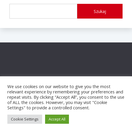
Szukaj
We use cookies on our website to give you the most
relevant experience by remembering your preferences and
repeat visits. By clicking “Accept All”, you consent to the use
of ALL the cookies. However, you may visit "Cookie
Settings" to provide a controlled consent.
Proudly powered by WordPress
|
Theme: Fairy by
Candid Themes
.
Cookie Settings
Accept All