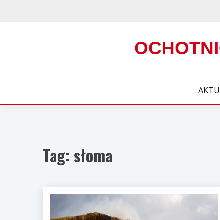
Skip
to
content
OCHOTNI
AKTU
Tag:
słoma