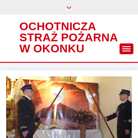
Skip
to
content
OCHOTNICZA
STRAŻ POŻARNA
W OKONKU