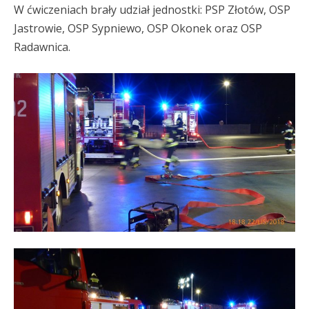
W ćwiczeniach brały udział jednostki: PSP Złotów, OSP
Jastrowie, OSP Sypniewo, OSP Okonek oraz OSP
Radawnica.