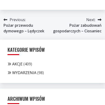
Nawigacja
Previous:
Next:
Pożar przewodu
Pożar zabudowań
wpisu
dymowego – Lędyczek
gospodarczych – Ciosaniec
KATEGORIE WPISÓW
AKCJE
(409)
WYDARZENIA
(98)
ARCHIWUM WPISÓW