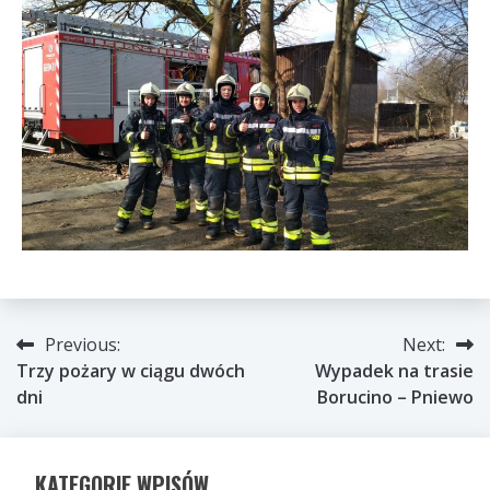
Nawigacja
Previous:
Next:
Trzy pożary w ciągu dwóch
Wypadek na trasie
wpisu
dni
Borucino – Pniewo
KATEGORIE WPISÓW