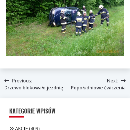
Nawigacja
Previous:
Next:
Drzewo blokowało jezdnię
Popołudniowe ćwiczenia
wpisu
KATEGORIE WPISÓW
AKCJE
(409)