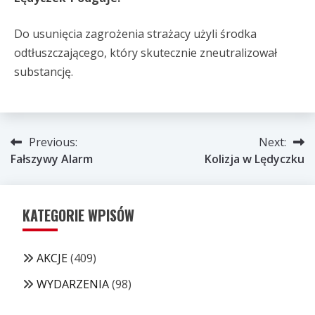
Do usunięcia zagrożenia strażacy użyli środka
odtłuszczającego, który skutecznie zneutralizował
substancję.
Nawigacja
Previous:
Next:
Fałszywy Alarm
Kolizja w Lędyczku
wpisu
KATEGORIE WPISÓW
AKCJE
(409)
WYDARZENIA
(98)