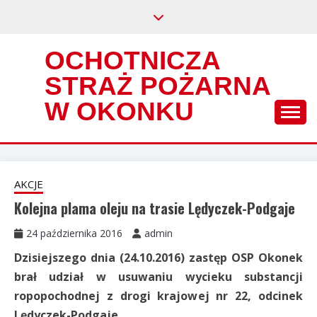
Skip
to
content
OCHOTNICZA
STRAŻ POŻARNA
W OKONKU
AKCJE
Kolejna plama oleju na trasie Lędyczek-Podgaje
24 października 2016
admin
Dzisiejszego dnia (24.10.2016) zastęp OSP Okonek
brał udział w usuwaniu wycieku substancji
ropopochodnej z drogi krajowej nr 22, odcinek
Lędyczek-Podgaje.