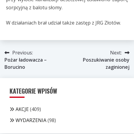
sorpcyjną z balotu słomy.
W działaniach brał udział także zastęp z JRG Złotów.
Nawigacja
Previous:
Next:
Pożar ładowacza –
Poszukiwanie osoby
wpisu
Borucino
zaginionej
KATEGORIE WPISÓW
AKCJE
(409)
WYDARZENIA
(98)