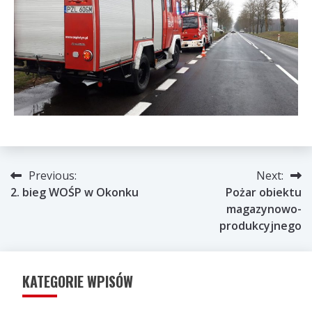
Nawigacja
Previous:
Next:
2. bieg WOŚP w Okonku
Pożar obiektu
wpisu
magazynowo-
produkcyjnego
KATEGORIE WPISÓW