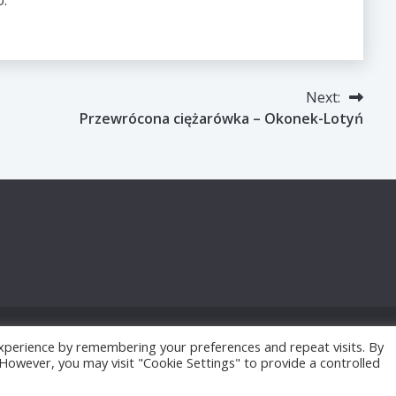
.
Next:
Przewrócona ciężarówka – Okonek-Lotyń
xperience by remembering your preferences and repeat visits. By
dly powered by WordPress
|
Theme: Fairy by
Candid T
. However, you may visit "Cookie Settings" to provide a controlled