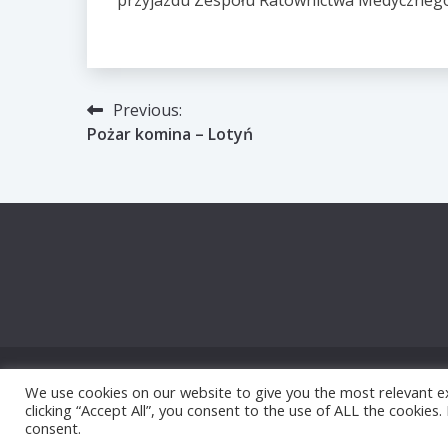
przyjazdu Zespołu Ratownictwa Medycznego
Nawigacja
Previous:
Pożar komina – Lotyń
wpisu
We use cookies on our website to give you the most relevant e
Prou
clicking “Accept All”, you consent to the use of ALL the cookies
consent.