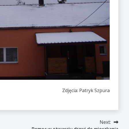
Zdjęcia: Patryk Szpura
Next:
Pomoc w otwarciu drzwi do mieszkania