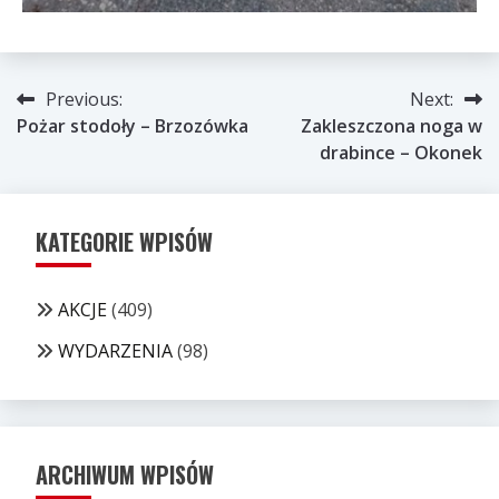
Nawigacja
Previous:
Next:
Pożar stodoły – Brzozówka
Zakleszczona noga w
wpisu
drabince – Okonek
KATEGORIE WPISÓW
AKCJE
(409)
WYDARZENIA
(98)
ARCHIWUM WPISÓW