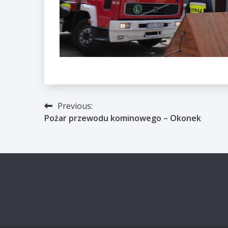
Nawigacja
Previous:
Pożar przewodu kominowego – Okonek
wpisu