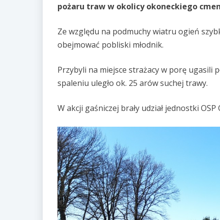
pożaru traw w okolicy okoneckiego cmen
Ze względu na podmuchy wiatru ogień szybko
obejmować pobliski młodnik.
Przybyli na miejsce strażacy w porę ugasili p
spaleniu uległo ok. 25 arów suchej trawy.
W akcji gaśniczej brały udział jednostki OS