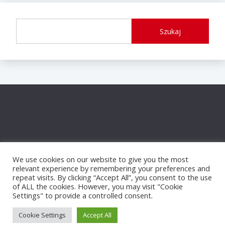
Szukaj
We use cookies on our website to give you the most
relevant experience by remembering your preferences and
repeat visits. By clicking “Accept All”, you consent to the use
of ALL the cookies. However, you may visit "Cookie
Settings" to provide a controlled consent.
Proudly powered by WordPress
|
Theme: Fairy by
Candid Themes
.
Cookie Settings
Accept All