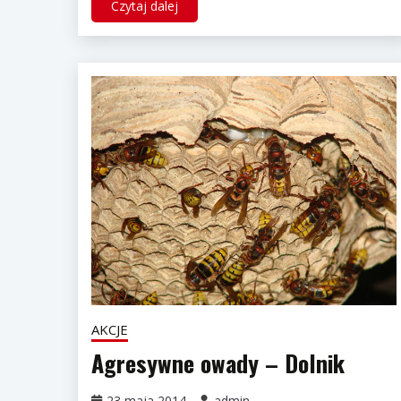
Czytaj dalej
AKCJE
Agresywne owady – Dolnik
23 maja 2014
admin