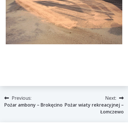
Nawigacja
Previous:
Next:
Pożar ambony – Brokęcino
Pożar wiaty rekreacyjnej –
wpisu
Łomczewo