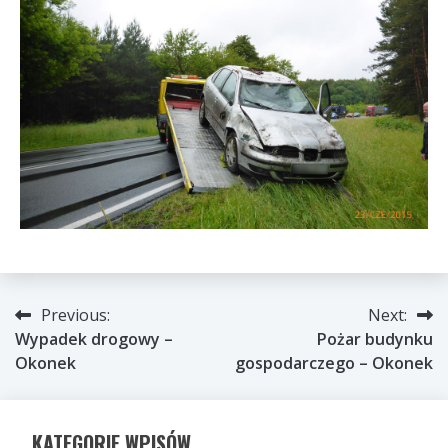
Nawigacja
Previous:
Next:
Wypadek drogowy –
Pożar budynku
wpisu
Okonek
gospodarczego – Okonek
KATEGORIE WPISÓW