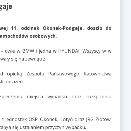
gaje
owej 11, odcinek Okonek-Podgaje, doszło do
samochodów osobowych.
y – dwie w BMW i jedna w HYUNDAI. Wszyscy w w
wały się na zewnątrz.
od opieką Zespołu Państwowego Ratownictwa
li obrażeń.
zpieczeniu miejsca wypadku oraz rozłączeniu
 z jednostek OSP: Okonek, Lotyń oraz JRG Złotów.
 zajęła się ustalaniem przyczyn wypadku.