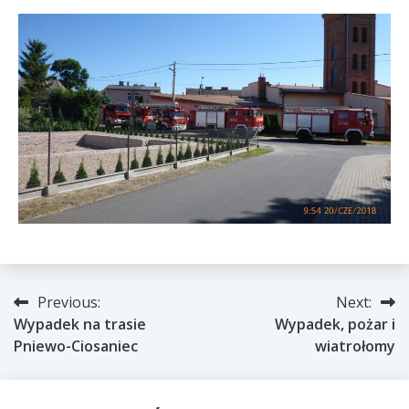
Nawigacja
Previous:
Next:
Wypadek na trasie
Wypadek, pożar i
wpisu
Pniewo-Ciosaniec
wiatrołomy