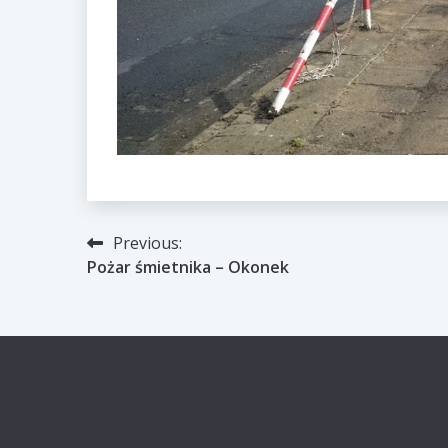
Nawigacja
Previous:
Pożar śmietnika – Okonek
wpisu