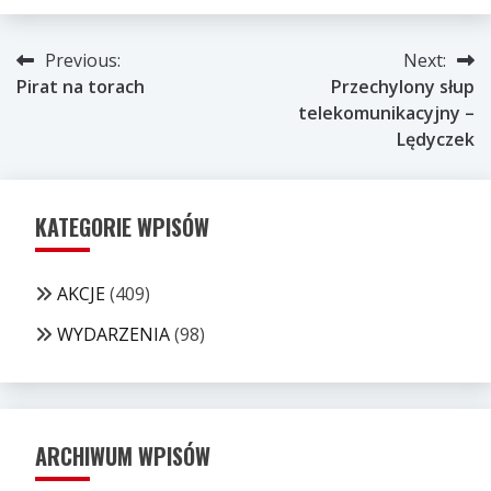
Nawigacja
Previous:
Next:
Pirat na torach
Przechylony słup
wpisu
telekomunikacyjny –
Lędyczek
KATEGORIE WPISÓW
AKCJE
(409)
WYDARZENIA
(98)
ARCHIWUM WPISÓW