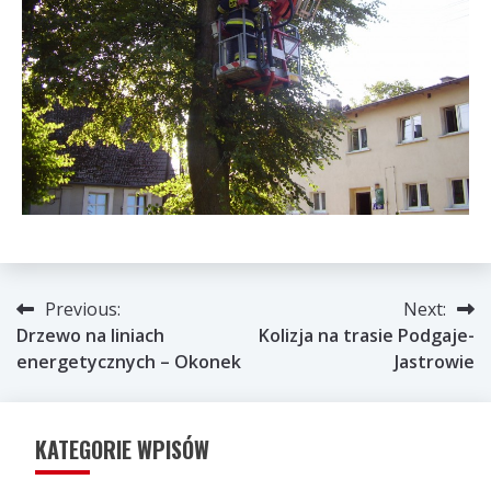
Nawigacja
Previous:
Next:
Drzewo na liniach
Kolizja na trasie Podgaje-
wpisu
energetycznych – Okonek
Jastrowie
KATEGORIE WPISÓW