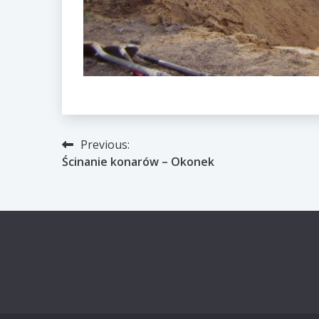
Nawigacja
Previous:
Ścinanie konarów – Okonek
wpisu