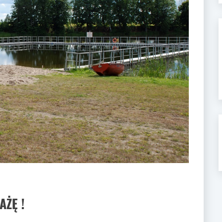
AŻĘ !