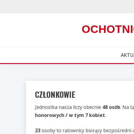
Skip
to
content
OCHOTNI
AKTU
CZŁONKOWIE
Jednostka nasza liczy obecnie
48 osób
. Na t
honorowych / w tym 7 kobiet
.
23
osoby to ratownicy biorący bezpośredni u