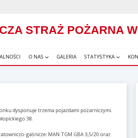
CZA STRAŻ POŻARNA 
ALNOŚCI
O NAS
GALERIA
STATYSTYKA
KON
konku dysponuje trzema pojazdami pożarniczymi.
hłopickiego 38.
 ratowniczo-gaśnicze: MAN TGM GBA 3,5/20 oraz