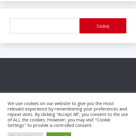
Szukaj
We use cookies on our website to give you the most
relevant experience by remembering your preferences and
repeat visits. By clicking “Accept All”, you consent to the use
of ALL the cookies. However, you may visit "Cookie
Settings" to provide a controlled consent.
Proudly powered by WordPress
|
Theme: Fairy by
Candid Themes
.