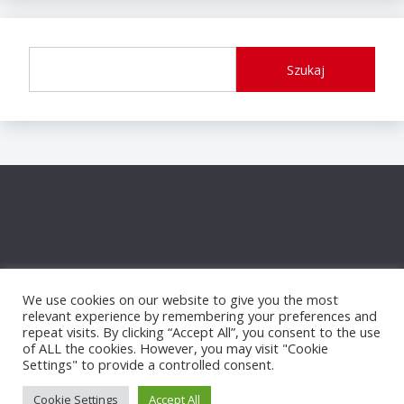
Szukaj
We use cookies on our website to give you the most
relevant experience by remembering your preferences and
repeat visits. By clicking “Accept All”, you consent to the use
of ALL the cookies. However, you may visit "Cookie
Settings" to provide a controlled consent.
Proudly powered by WordPress
|
Theme: Fairy by
Candid Themes
.
Cookie Settings
Accept All