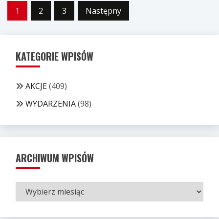
Stronicowanie
1
2
3
Następny
wpisów
KATEGORIE WPISÓW
AKCJE
(409)
WYDARZENIA
(98)
ARCHIWUM WPISÓW
ARCHIWUM
WPISÓW