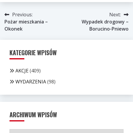
Nawigacja
Previous:
Next:
Pożar mieszkania –
Wypadek drogowy –
wpisu
Okonek
Borucino-Pniewo
KATEGORIE WPISÓW
AKCJE
(409)
WYDARZENIA
(98)
ARCHIWUM WPISÓW
ARCHIWUM