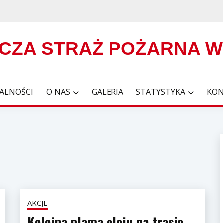
CZA STRAŻ POŻARNA 
ALNOŚCI
O NAS
GALERIA
STATYSTYKA
KON
AKCJE
Kolejna plama oleju na trasie