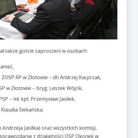
ał także goście zaproszeni w osobach:
Sameć,
ZOSP RP w Złotowie – dh Andrzej Kacprzak,
 w Złotowie – bryg. Leszek Wójcik,
P – mł. kpt. Przemysław Jasiłek,
 Klaudia Siekańska.
ndrzeja Jasiłka) oraz wszystkich komisji,
 sprawozdanie z działalności OSP Okonek w