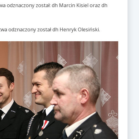
a odznaczony został: dh Marcin Kisiel oraz dh
wa odznaczony został dh Henryk Olesiński.